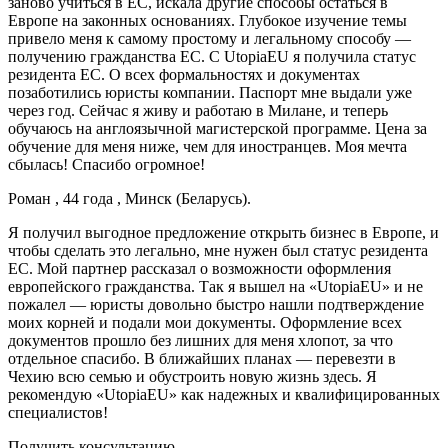
заново учиться в ЕС, искала другие способы остаться в
Европе на законных основаниях. Глубокое изучение темы
привело меня к самому простому и легальному способу —
получению гражданства ЕС. С UtopiaEU я получила статус
резидента ЕС. О всех формальностях и документах
позаботились юристы компании. Паспорт мне выдали уже
через год. Сейчас я живу и работаю в Милане, и теперь
обучаюсь на англоязычной магистерской программе. Цена за
обучениe для меня ниже, чем для иностранцев. Моя мечта
сбылась! Спасибо огромное!
Роман , 44 года , Минск (Беларусь).
Я получил выгодное предложение открыть бизнес в Европе, и
чтобы сделать это легально, мне нужен был статус резидента
ЕС. Мой партнер рассказал о возможности оформления
европейского гражданства. Так я вышел на «UtopiaEU» и не
пожалел — юристы довольно быстро нашли подтверждение
моих корней и подали мои документы. Оформление всех
документов прошло без лишних для меня хлопот, за что
отдельное спасибо. В ближайших планах — перевезти в
Чехию всю семью и обустроить новую жизнь здесь. Я
рекомендую «UtopiaEU» как надежных и квалифицированных
специалистов!
Получить консультацию