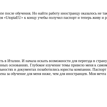
пе после обучения. Но найти работу иностранцу оказалось не та
я «UtopiaEU» к концу учебы получил паспорт и теперь живу и 
ть в Италии. И начала искать возможности для переезда в стра
конных основаниях. Глубокое изучение темы привело меня к сам
льностях и документах позаботились юристы компании. Паспорт 
ена за обучениe для меня ниже, чем для иностранцев. Моя мечта