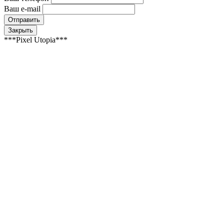
Ваш e-mail
Закрыть
***Pixel Utopia***